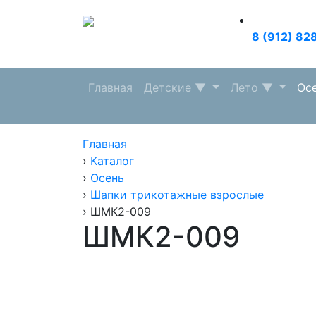
8 (912) 82
Главная
Детские
▼
Лето
▼
Ос
Главная
›
Каталог
›
Осень
›
Шапки трикотажные взрослые
›
ШМК2-009
ШМК2-009