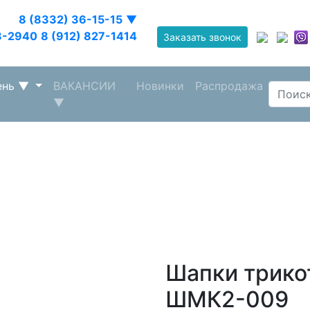
8 (8332) 36-15-15
▼
8-2940
8 (912) 827-1414
Заказать звонок
ень
▼
ВАКАНСИИ
Новинки
Распродажа
▼
Шапки трико
ШМК2-009